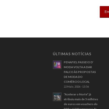
ÚLTIMAS NOTÍCIAS
PENAFIEL PASSEIO D’
MODA VOLTA A DAR
PALCO ÀS PROPOSTAS
DE MODA DO
COMÉRCIO LOCAL
22 Maio, 2026 - 13:56
“Acelerar o Norte” já
atribuiu mais de 5 milhões
de euros em vouchers do
PRR a 4 500 empresas da