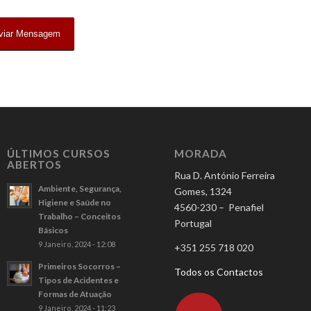
ÚLTIMOS CURSOS
MORADA
ABERTOS
Rua D. António Ferreira
Ambiente, Segurança,
Gomes, 1324
Higiene e Saúde no
4560-230 – Penafiel
Trabalho – Conceitos
Portugal
Básicos
9 Janeiro, 2024 - 12:08
+351 255 718 020
Primeiros Socorros –
Todos os Contactos
Tipos de Acidentes e
Formas de Atuação
9 Janeiro, 2024 - 11:23