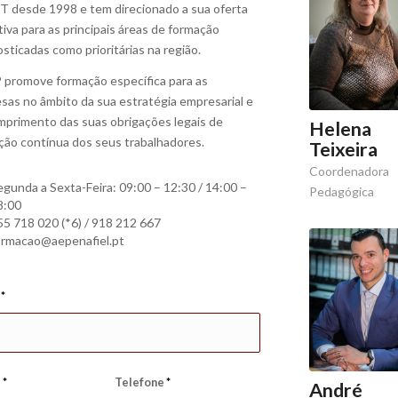
 desde 1998 e tem direcionado a sua oferta
iva para as principais áreas de formação
sticadas como prioritárias na região.
 promove formação específica para as
sas no âmbito da sua estratégia empresarial e
mprimento das suas obrigações legais de
Helena
ção contínua dos seus trabalhadores.
Teixeira
Coordenadora
egunda a Sexta-Feira: 09:00 – 12:30 / 14:00 –
Pedagógica
8:00
55 718 020 (*6) / 918 212 667
ormacao@aepenafiel.pt
e
*
l
*
Telefone
*
André