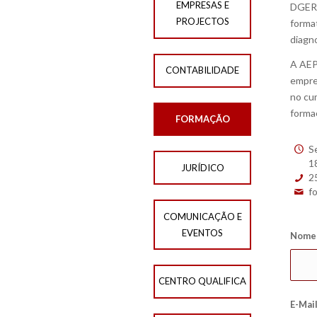
EMPRESAS E
DGERT
PROJECTOS
format
diagno
A AEP
CONTABILIDADE
empre
no cu
forma
FORMAÇÃO
S
1
JURÍDICO
2
f
COMUNICAÇÃO E
EVENTOS
Nom
CENTRO QUALIFICA
E-Mai