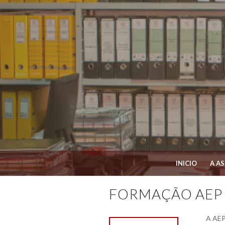
INICIO
A A
FORMAÇÃO AEP
A AEP