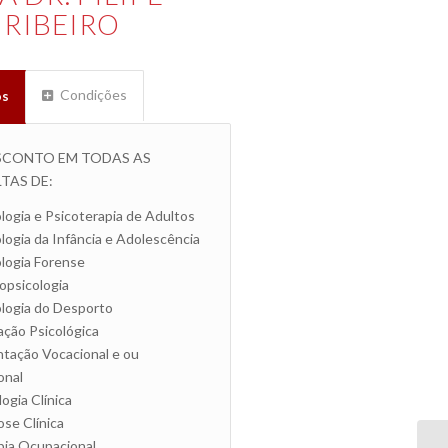
 RIBEIRO
Condições
os
SCONTO EM TODAS AS
TAS DE:
logia e Psicoterapia de Adultos
logia da Infância e Adolescência
logia Forense
psicologia
logia do Desporto
ação Psicológica
tação Vocacional e ou
onal
ogia Clínica
se Clínica
ia Ocupacional