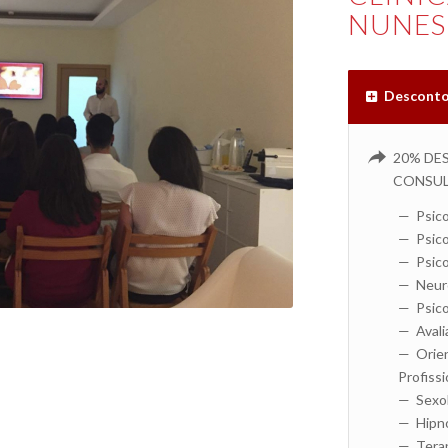
NUNES
Descont
20% DE
CONSUL
— Psico
— Psico
— Psico
— Neuro
— Psico
— Avali
— Orien
Profissi
— Sexol
— Hipno
— Terap