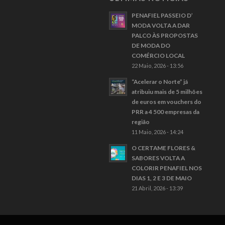
PENAFIEL PASSEIO D’
MODA VOLTA A DAR
PALCO ÀS PROPOSTAS
DE MODA DO
COMÉRCIO LOCAL
22 Maio, 2026 - 13:56
“Acelerar o Norte” já
atribuiu mais de 5 milhões
de euros em vouchers do
PRR a 4 500 empresas da
região
11 Maio, 2026 - 14:24
O CERTAME FLORES &
SABORES VOLTA A
COLORIR PENAFIEL NOS
DIAS 1, 2 E 3 DE MAIO
21 Abril, 2026 - 13:39