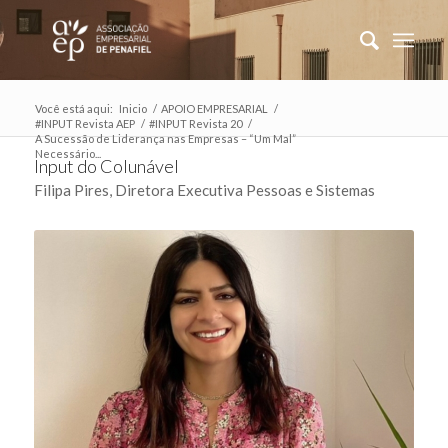
Você está aqui:
Inicio
/
APOIO EMPRESARIAL
/
#INPUT Revista AEP
/
#INPUT Revista 20
/
A Sucessão de Liderança nas Empresas – “Um Mal”
Necessário...
Input do Colunável
Filipa Pires, Diretora Executiva Pessoas e Sistemas