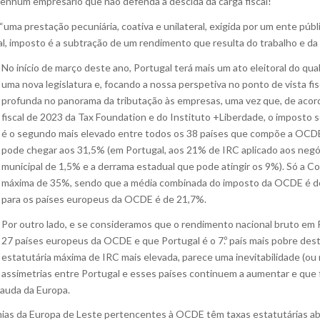
 nenhum empresário que não defenda a descida da carga fiscal!
 “uma prestação pecuniária, coativa e unilateral, exigida por um ente púb
ial, imposto é a subtração de um rendimento que resulta do trabalho e d
No início de março deste ano, Portugal terá mais um ato eleitoral do qu
uma nova legislatura e, focando a nossa perspetiva no ponto de vista fi
profunda no panorama da tributação às empresas, uma vez que, de acor
fiscal de 2023 da Tax Foundation e do Instituto +Liberdade, o imposto 
é o segundo mais elevado entre todos os 38 países que compõe a OCDE
pode chegar aos 31,5% (em Portugal, aos 21% de IRC aplicado aos neg
municipal de 1,5% e a derrama estadual que pode atingir os 9%). Só a 
máxima de 35%, sendo que a média combinada do imposto da OCDE é d
para os países europeus da OCDE é de 21,7%.
Por outro lado, e se consideramos que o rendimento nacional bruto em P
27 países europeus da OCDE e que Portugal é o 7.º país mais pobre dest
estatutária máxima de IRC mais elevada, parece uma inevitabilidade (ou
assimetrias entre Portugal e esses países continuem a aumentar e que
cauda da Europa.
mias da Europa de Leste pertencentes à OCDE têm taxas estatutárias ab