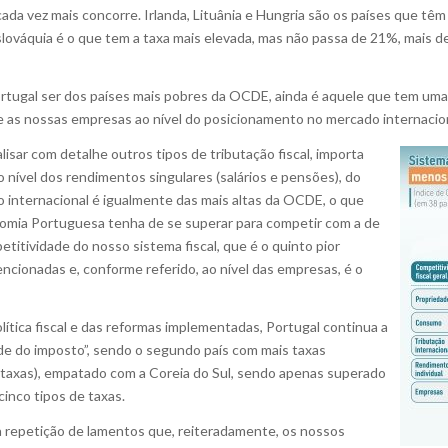
ada vez mais concorre. Irlanda, Lituânia e Hungria são os países que têm
Eslováquia é o que tem a taxa mais elevada, mas não passa de 21%, mais 
ortugal ser dos países mais pobres da OCDE, ainda é aquele que tem uma c
e as nossas empresas ao nível do posicionamento no mercado internacion
isar com detalhe outros tipos de tributação fiscal, importa
ao nível dos rendimentos singulares (salários e pensões), do
 internacional é igualmente das mais altas da OCDE, o que
nomia Portuguesa tenha de se superar para competir com a de
etitividade do nosso sistema fiscal, que é o quinto pior
mencionadas e, conforme referido, ao nível das empresas, é o
lítica fiscal e das reformas implementadas, Portugal continua a
e do imposto”, sendo o segundo país com mais taxas
 taxas), empatado com a Coreia do Sul, sendo apenas superado
inco tipos de taxas.
a repetição de lamentos que, reiteradamente, os nossos