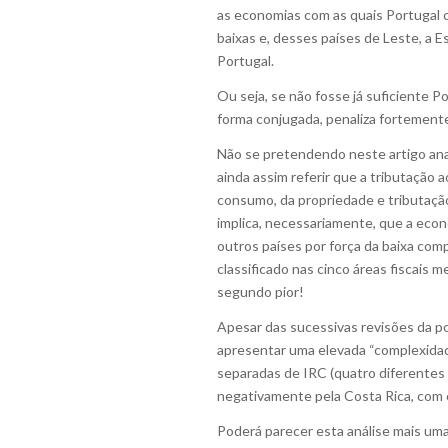
as economias com as quais Portugal c
baixas e, desses países de Leste, a 
Portugal.
Ou seja, se não fosse já suficiente P
forma conjugada, penaliza fortement
Não se pretendendo neste artigo anal
ainda assim referir que a tributação 
consumo, da propriedade e tributação
implica, necessariamente, que a eco
outros países por força da baixa comp
classificado nas cinco áreas fiscais 
segundo pior!
Apesar das sucessivas revisões da po
apresentar uma elevada “complexidad
separadas de IRC (quatro diferentes
negativamente pela Costa Rica, com c
Poderá parecer esta análise mais um