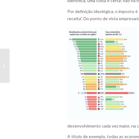
identifica, uma coisa é certa: não há
Por definição ideológica, o imposto é
receita”. Do ponto de vista empresar
A Autoridade para as
Condições do Trabalho
e os Prestadores de
Serviços
desenvolvimento cada vez maior, na 
A título de exemplo, todas as econo