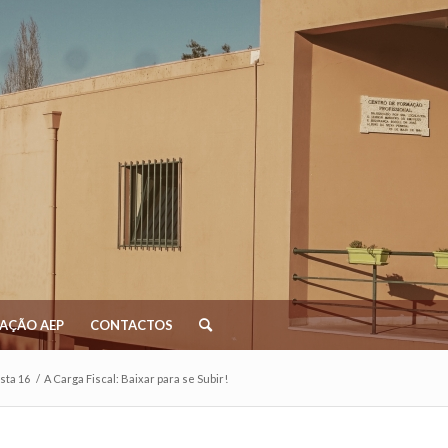
AÇÃO AEP
CONTACTOS
sta 16
/
A Carga Fiscal: Baixar para se Subir!