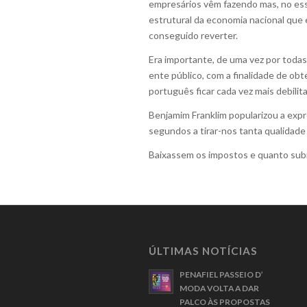
empresários vêm fazendo mas, no ess
estrutural da economia nacional que
conseguido reverter.
Era importante, de uma vez por todas,
ente público, com a finalidade de obt
português ficar cada vez mais debili
Benjamim Franklim popularizou a exp
segundos a tirar-nos tanta qualidade
Baixassem os impostos e quanto subi
ÚLTIMAS NOTÍCIAS
PENAFIEL PASSEIO D’
MODA VOLTA A DAR
PALCO ÀS PROPOSTAS