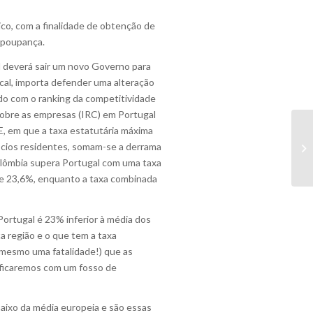
lico, com a finalidade de obtenção de
a poupança.
al deverá sair um novo Governo para
scal, importa defender uma alteração
do com o ranking da competitividade
sobre as empresas (IRC) em Portugal
, em que a taxa estatutária máxima
ócios residentes, somam-se a derrama
Colômbia supera Portugal com uma taxa
e 23,6%, enquanto a taxa combinada
ortugal é 23% inferior à média dos
a região e o que tem a taxa
 mesmo uma fatalidade!) que as
 ficaremos com um fosso de
aixo da média europeia e são essas