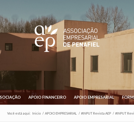
SSOCIAÇÃO
APOIO FINANCEIRO
APOIO EMPRESARIAL
FORM
Você está aqui:
Inicio
/
APOIO EMPRESARIAL
/
#INPUT Revista AEP
/
#INPUT Revi