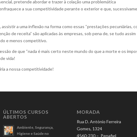
encial, pretende abordar e trazer à colação uma problemática
 enfraquece a sua competitividade perante o exterior e que, sucessivam
 assistir a uma inflexão na forma como essas “prestações pecuniárias, coa
enção de receita” são aplicadas às empresas, sob pena de, se tudo assim 
tado e menos competitivo.
ressão de que “nada é mais certo neste mundo do que a morte e os impo
 de vida!
ria a nossa competitividade!
ÚLTIMOS CURSOS
MORADA
ABERTOS
Rua D. António Ferreira
Ambiente, Segurança,
Gomes, 1324
Higiene e Saúde no
4560-230 – Penafiel