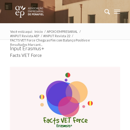
Você está aqui:
Inicio
/
APOIO EMPRESARIAL
/
#INPUT Revista AEP
/
#INPUT Revista 22
/
FACTS VET Force Chega ao Fim com Balanço Positivo e
Resultados Marcant...
Input Erasmus+
Facts VET Force