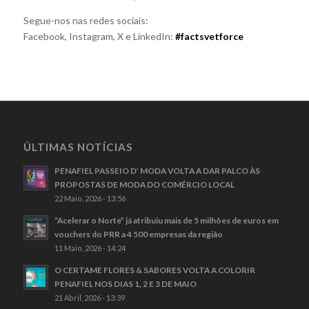
Segue-nos nas redes sociais:
Facebook, Instagram, X e LinkedIn:
#factsvetforce
ÚLTIMAS NOTÍCIAS
PENAFIEL PASSEIO D’ MODA VOLTA A DAR PALCO ÀS
PROPOSTAS DE MODA DO COMÉRCIO LOCAL
22 Maio, 2026 - 13:56
“Acelerar o Norte” já atribuiu mais de 5 milhões de euros em
vouchers do PRR a 4 500 empresas da região
11 Maio, 2026 - 14:24
O CERTAME FLORES & SABORES VOLTA A COLORIR
PENAFIEL NOS DIAS 1, 2 E 3 DE MAIO
21 Abril, 2026 - 13:39