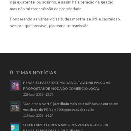
o já existente, ou sozinho, e assim há alteração na gestão
mas não há transmissão da propriedade.
Ponderando as várias vicissitudes mostra-se útil e cauteloso,
sempre que possível, planear a transmissão.
ÚLTIMAS NOTÍCIAS
PENAFIEL PASSEIO D’ MODA VOLTA A DAR PALCO ÀS
PROPOSTAS DE MODA DO COMÉRCIO LOCAL
22 Maio, 2026 - 13:56
“Acelerar o Norte” já atribuiu mais de 5 milhões de euros em
vouchers do PRR a 4 500 empresas da região
11 Maio, 2026 - 14:24
O CERTAME FLORES & SABORES VOLTA A COLORIR
PENAFIEL NOS DIAS 1, 2 E 3 DE MAIO