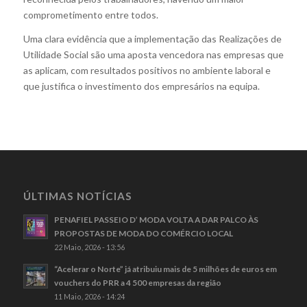
comprometimento entre todos.
Uma clara evidência que a implementação das Realizações de
Utilidade Social são uma aposta vencedora nas empresas que
as aplicam, com resultados positivos no ambiente laboral e
que justifica o investimento dos empresários na equipa.
ÚLTIMAS NOTÍCIAS
PENAFIEL PASSEIO D’ MODA VOLTA A DAR PALCO ÀS
PROPOSTAS DE MODA DO COMÉRCIO LOCAL
22 Maio, 2026 - 13:56
“Acelerar o Norte” já atribuiu mais de 5 milhões de euros em
vouchers do PRR a 4 500 empresas da região
11 Maio, 2026 - 14:24