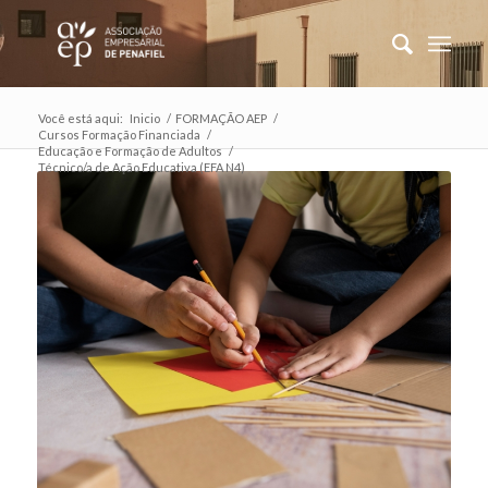
Você está aqui:
Inicio
/
FORMAÇÃO AEP
/
Cursos Formação Financiada
/
Educação e Formação de Adultos
/
Técnico/a de Ação Educativa (EFA N4)