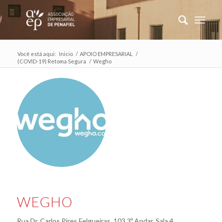
Você está aqui:
Inicio
/
APOIO EMPRESARIAL
/
(COVID-19) Retoma Segura
/
Wegho
WEGHO
Rua Dr. Carlos Pires Felgueiras, 103 3º Andar, Sala 4,