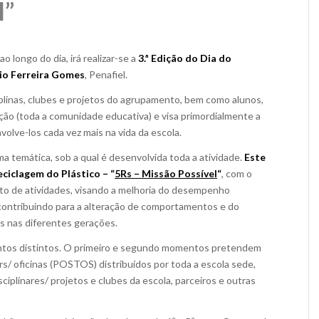
l”
 longo do dia, irá realizar-se a
3.ª Edição do Dia do
io Ferreira Gomes
, Penafiel.
ciplinas, clubes e projetos do agrupamento, bem como alunos,
ção (toda a comunidade educativa) e visa primordialmente a
volve-los cada vez mais na vida da escola.
a temática, sob a qual é desenvolvida toda a atividade.
Este
eciclagem do Plástico – “
5Rs – Missão Possível
“
, com o
nto de atividades, visando a melhoria do desempenho
contribuindo para a alteração de comportamentos e do
 nas diferentes gerações.
ntos distintos. O primeiro e segundo momentos pretendem
rs/ oficinas (POSTOS) distribuídos por toda a escola sede,
ciplinares/ projetos e clubes da escola, parceiros e outras