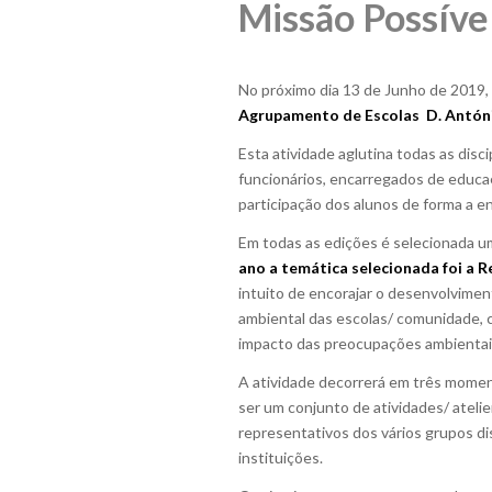
Missão Possíve
No próximo dia 13 de Junho de 2019, ao
Agrupamento de Escolas D. Antón
Esta atividade aglutina todas as dis
funcionários, encarregados de educa
participação dos alunos de forma a en
Em todas as edições é selecionada um
ano a temática selecionada foi a
R
intuito de encorajar o desenvolvime
ambiental das escolas/ comunidade, 
impacto das preocupações ambientais
A atividade decorrerá em três mome
ser um conjunto de atividades/ atelie
representativos dos vários grupos dis
instituições.