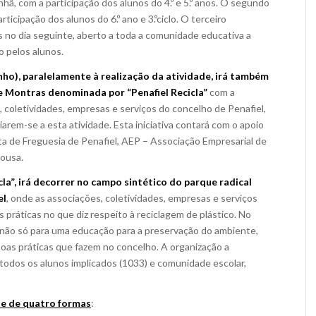
ã, com a participação dos alunos do 4.º e 5.º anos. O segundo
icipação dos alunos do 6.º ano e 3.ºciclo. O terceiro
 no dia seguinte, aberto a toda a comunidade educativa a
o pelos alunos.
nho), paralelamente à realização da atividade, irá também
 Montras denominada por “Penafiel Recicla”
com a
, coletividades, empresas e serviços do concelho de Penafiel,
em-se a esta atividade. Esta iniciativa contará com o apoio
ta de Freguesia de Penafiel, AEP – Associação Empresarial de
sousa.
la”, irá decorrer no campo sintético do parque radical
el
, onde as associações, coletividades, empresas e serviços
 práticas no que diz respeito à reciclagem de plástico. No
não só para uma educação para a preservação do ambiente,
oas práticas que fazem no concelho. A organização a
 todos os alunos implicados (1033) e comunidade escolar,
de de quatro formas
: