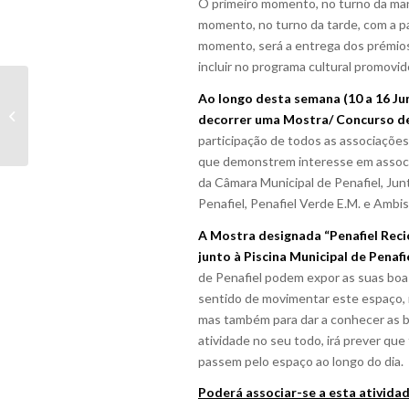
O primeiro momento, no turno da manh
momento, no turno da tarde, com a part
momento, será a entrega dos prémios
incluir no programa cultural promovid
Registo Central do
Ao longo desta semana (10 a 16 Ju
Beneficiário Efetivo
decorrer uma Mostra/ Concurso de
(RCBE)
participação de todos as associações
que demonstrem interesse em associar
da Câmara Municipal de Penafiel, Jun
Penafiel, Penafiel Verde E.M. e Ambi
A Mostra designada “Penafiel Recic
junto à Piscina Municipal de Penafi
de Penafiel podem expor as suas boas
sentido de movimentar este espaço, 
mas também para dar a conhecer as b
atividade no seu todo, irá prever que
passem pelo espaço ao longo do dia.
Poderá associar-se a esta ativida