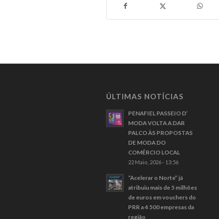
ÚLTIMAS NOTÍCIAS
PENAFIEL PASSEIO D’
MODA VOLTA A DAR
PALCO ÀS PROPOSTAS
DE MODA DO
COMÉRCIO LOCAL
22 Maio, 2026 - 13:56
“Acelerar o Norte” já
atribuiu mais de 5 milhões
de euros em vouchers do
PRR a 4 500 empresas da
região