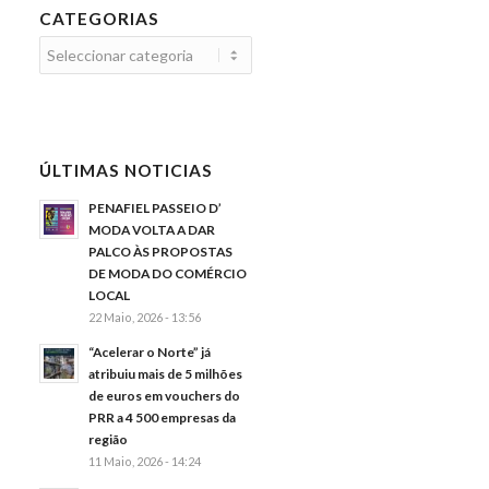
CATEGORIAS
Categorias
ÚLTIMAS NOTICIAS
PENAFIEL PASSEIO D’
MODA VOLTA A DAR
PALCO ÀS PROPOSTAS
DE MODA DO COMÉRCIO
LOCAL
22 Maio, 2026 - 13:56
“Acelerar o Norte” já
atribuiu mais de 5 milhões
de euros em vouchers do
PRR a 4 500 empresas da
região
11 Maio, 2026 - 14:24