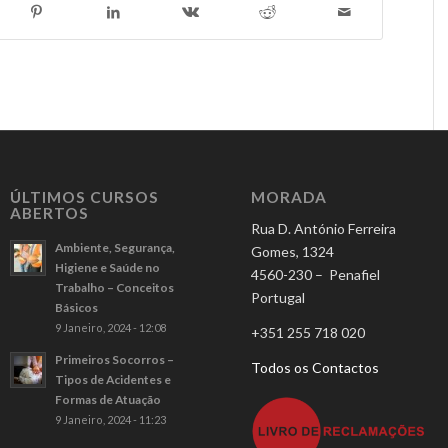
ÚLTIMOS CURSOS
MORADA
ABERTOS
Rua D. António Ferreira
Ambiente, Segurança,
Gomes, 1324
Higiene e Saúde no
4560-230 – Penafiel
Trabalho – Conceitos
Portugal
Básicos
9 Janeiro, 2024 - 12:08
+351 255 718 020
Primeiros Socorros –
Todos os Contactos
Tipos de Acidentes e
Formas de Atuação
9 Janeiro, 2024 - 11:23