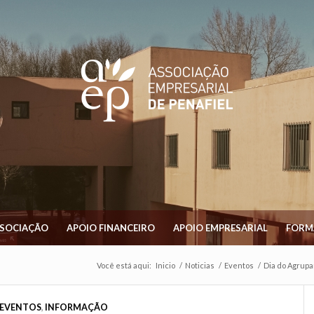
SSOCIAÇÃO
APOIO FINANCEIRO
APOIO EMPRESARIAL
FORM
Você está aqui:
Inicio
/
Noticias
/
Eventos
/
Dia do Agrupa
EVENTOS
,
INFORMAÇÃO