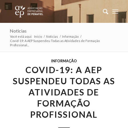
Noticias
Você está aqui:
Inicio
/
Noticias
/
Informação
/
Covid-19: A AEP Suspendeu Todas as Atividades de Formação
Profissional...
INFORMAÇÃO
COVID-19: A AEP
SUSPENDEU TODAS AS
ATIVIDADES DE
FORMAÇÃO
PROFISSIONAL