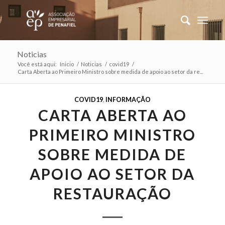
Noticias
Você está aqui:
Inicio
/
Noticias
/
covid19
/
Carta Aberta ao Primeiro Ministro sobre medida de apoio ao setor da re...
COVID19
,
INFORMAÇÃO
CARTA ABERTA AO
PRIMEIRO MINISTRO
SOBRE MEDIDA DE
APOIO AO SETOR DA
RESTAURAÇÃO