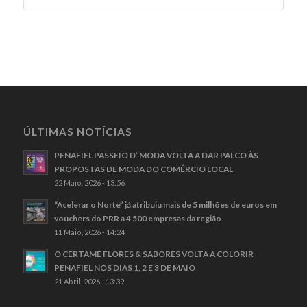
ÚLTIMAS NOTÍCIAS
PENAFIEL PASSEIO D’ MODA VOLTA A DAR PALCO ÀS
PROPOSTAS DE MODA DO COMÉRCIO LOCAL
22 Maio, 2026 - 13:56
“Acelerar o Norte” já atribuiu mais de 5 milhões de euros em
vouchers do PRR a 4 500 empresas da região
11 Maio, 2026 - 14:24
O CERTAME FLORES & SABORES VOLTA A COLORIR
PENAFIEL NOS DIAS 1, 2 E 3 DE MAIO
21 Abril, 2026 - 13:39