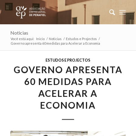
Noticias
Você está aqui:
Inicio
/
Noticias
/
Estudos e Projectos
/
Governo apresenta 60 medidas para Acelerar a Economia
ESTUDOS E PROJECTOS
GOVERNO APRESENTA
60 MEDIDAS PARA
ACELERAR A
ECONOMIA