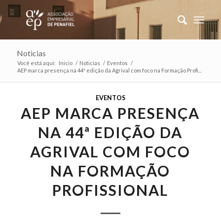
Noticias
Você está aqui:
Inicio
/
Noticias
/
Eventos
/
AEP marca presença na 44ª edição da Agrival com foco na Formação Profi...
EVENTOS
AEP MARCA PRESENÇA
NA 44ª EDIÇÃO DA
AGRIVAL COM FOCO
NA FORMAÇÃO
PROFISSIONAL