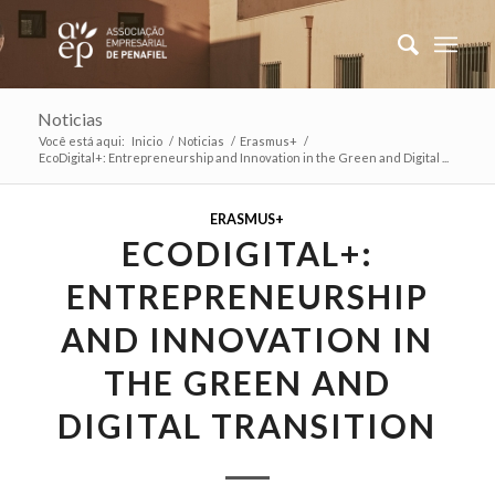
Noticias
Você está aqui:
Inicio
/
Noticias
/
Erasmus+
/
EcoDigital+: Entrepreneurship and Innovation in the Green and Digital ...
ERASMUS+
ECODIGITAL+:
ENTREPRENEURSHIP
AND INNOVATION IN
THE GREEN AND
DIGITAL TRANSITION