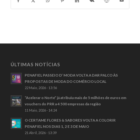
ÚLTIMAS NOTÍCIAS
PENAFIEL PASSEIO D’ MODA VOLTA A DAR PALCO ÀS
PROPOSTAS DE MODA DO COMÉRCIO LOCAL
22 Maio, 2026 - 13:56
“Acelerar o Norte” já atribuiu mais de 5 milhões de euros em
vouchers do PRR a 4 500 empresas da região
11 Maio, 2026 - 14:24
O CERTAME FLORES & SABORES VOLTA A COLORIR
PENAFIEL NOS DIAS 1, 2 E 3 DE MAIO
21 Abril, 2026 - 13:39