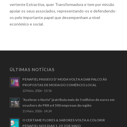
vertente Extractiva, quer Transformadora e tem por missão
apoiar os seus associados, representando-os e defendendo-
os pelo importante papel que desempenham a nível
económico e social.
ÚLTIMAS NOTÍCIAS
PENAFIEL PASSEIO D’ MODA VOLTA A DAR PALCO ÀS
PROPOSTAS DE MODA DO COMÉRCIO LOCAL
22 Maio, 2026 - 13:56
“Acelerar o Norte” já atribuiu mais de 5 milhões de euros em
vouchers do PRR a 4 500 empresas da região
11 Maio, 2026 - 14:24
O CERTAME FLORES & SABORES VOLTA A COLORIR
PENAFIEL NOS DIAS 1, 2 E 3 DE MAIO