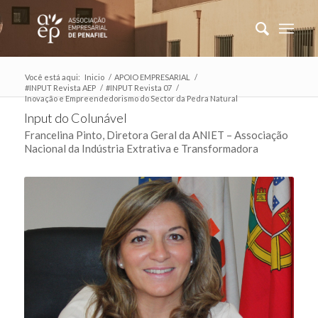
Você está aqui:
Inicio
/
APOIO EMPRESARIAL
/
#INPUT Revista AEP
/
#INPUT Revista 07
/
Inovação e Empreendedorismo do Sector da Pedra Natural
Input do Colunável
Francelina Pinto, Diretora Geral da ANIET – Associação
Nacional da Indústria Extrativa e Transformadora