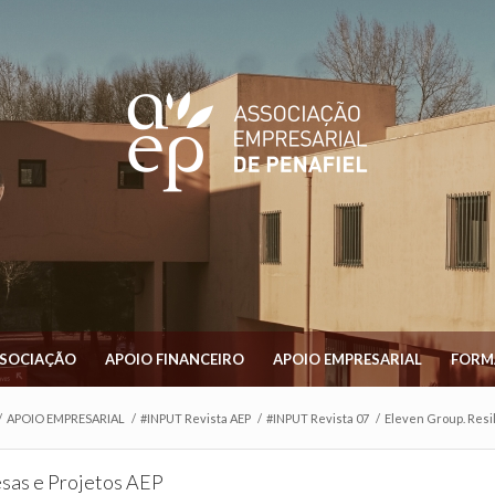
SSOCIAÇÃO
APOIO FINANCEIRO
APOIO EMPRESARIAL
FORM
/
APOIO EMPRESARIAL
/
#INPUT Revista AEP
/
#INPUT Revista 07
/
Eleven Group. Res
sas e Projetos AEP