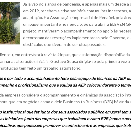
Já lá vão dois anos de pandemia, e apenas mais um desde 
em 2019, recebem a crise sanitária com muitas incertezas,
adaptação. E a Associação Empresarial de Penafiel, pela á
um papel importante no negócio. Se para abrir a ELEVEN G
projeto, mantiveram o acompanhamento no apoio às neces
decorreram das restrições implementadas pelo Governo, e
obstáculos que tiveram de ser ultrapassados.
ientou, em entrevista à revista #Input, que a informação disponibilizad
har as alterações iniciais. Gustavo Sousa dirigiu-se pela primeira vez à
stituição têm feito um trabalho satisfatório.
dade e por todo o acompanhamento feito pela equipa de técnicos da AEP du
 empenho e profissionalismo que a equipa da AEP colocou durante o te
da empresa considera o acompanhamento e dinâmicas da associação int
embra que em negócios como o dele Business to Business (B2B) há ainda 
stitucional que faz junto dos seus associados e público em geral tem s
 as iniciativas junto das empresas que trabalham o ramo B2B (como a no
iniciativas que pudessem promover o contacto entre as empresas que tra