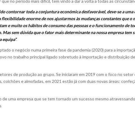
 no período mais difícil, tem vindo a dar a volta a todas as circunstân
uido contornar toda a conjuntura económica desfavorável, deve-se a uma 
a flexibilidade enorme de nos ajustarmos às mudanças constantes que o 
fetam e muito os hábitos de consumo das pessoas e o funcionamento de to
o. Mas sem dúvida que o fator mais determinante na nossa empresa tem s
a equipa”
.
tado o negócio numa primeira fase da pandemia (2020) para a importa
ovo no trabalho principal ligado sobretudo à importação e distribuição 
etores de produção ao grupo. Se iniciaram em 2019 com o foco no setor 
s, colchões e almofadas, em 2021 estão já com duas novas áreas: confeção
vo de uma empresa que se tem tornado um sucesso mesmo atravessando u
s