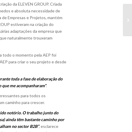
a criação da ELEVEN GROUP. Criada
 medos e absoluta necessidade de
rea de Empresas e Projetos, mantém
ROUP estiveram na criação do
sárias adaptações da empresa que
 que naturalmente trouxeram
a a todo o momento pela AEP foi
 AEP para criar o seu projeto e desde
rante toda a fase de elaboração do
mpo que me acompanharam”
.
eressantes para todos os
um caminho para crescer.
ido notório. O trabalho junto do
ssa) ainda têm bastante caminho por
balham no sector B2B”
, esclarece