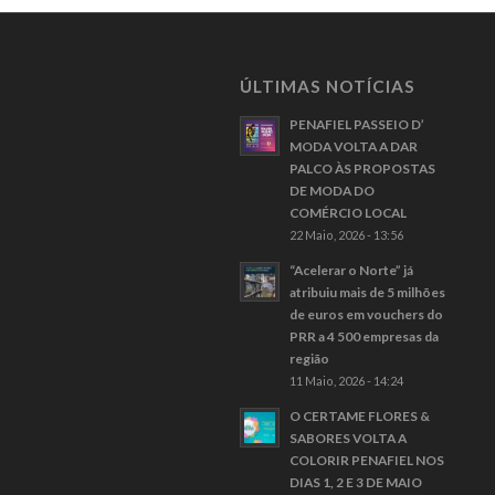
ÚLTIMAS NOTÍCIAS
PENAFIEL PASSEIO D’
MODA VOLTA A DAR
PALCO ÀS PROPOSTAS
DE MODA DO
COMÉRCIO LOCAL
22 Maio, 2026 - 13:56
“Acelerar o Norte” já
atribuiu mais de 5 milhões
de euros em vouchers do
PRR a 4 500 empresas da
região
11 Maio, 2026 - 14:24
O CERTAME FLORES &
SABORES VOLTA A
COLORIR PENAFIEL NOS
DIAS 1, 2 E 3 DE MAIO