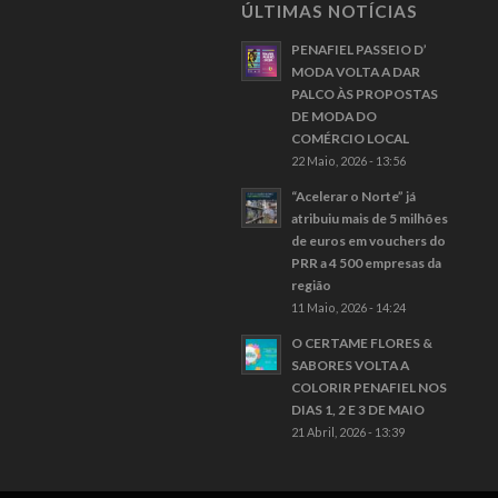
ÚLTIMAS NOTÍCIAS
PENAFIEL PASSEIO D’
MODA VOLTA A DAR
PALCO ÀS PROPOSTAS
DE MODA DO
COMÉRCIO LOCAL
22 Maio, 2026 - 13:56
“Acelerar o Norte” já
atribuiu mais de 5 milhões
de euros em vouchers do
PRR a 4 500 empresas da
região
11 Maio, 2026 - 14:24
O CERTAME FLORES &
SABORES VOLTA A
COLORIR PENAFIEL NOS
DIAS 1, 2 E 3 DE MAIO
21 Abril, 2026 - 13:39