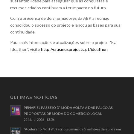
sustentabilidade para assegurar que as conquistas e
recursos criados continuem a ter impacto no futuro.
Com a presença de dois formadores da AEP, a reunião
consolidou o sucesso do projeto e lançou as bases para sua
continuidade.
Para mais informações e atualizações sobre o projeto “EU
Ideathon”, visite
http://erasmusprojects.pt/ideathon
ÚLTIMAS NOTÍCIAS
PENAFIEL PASSEIO D’ MODA VOLTA A DAR PALCO ÀS
PROPOSTAS DE MODA DO COMÉRCIO LOCAL
22 Maio, 2026 - 13:56
“Acelerar o Norte” já atribuiu mais de 5 milhões de euros em