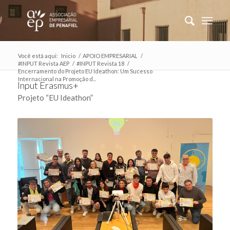
Você está aqui:
Inicio
/
APOIO EMPRESARIAL
/
#INPUT Revista AEP
/
#INPUT Revista 18
/
Encerramento do Projeto EU Ideathon: Um Sucesso
Internacional na Promoção d...
Input Erasmus+
Projeto “EU Ideathon”