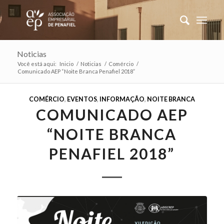
Noticias
Você está aqui:
Inicio
/
Noticias
/
Comércio
/
Comunicado AEP “Noite Branca Penafiel 2018”
COMÉRCIO
,
EVENTOS
,
INFORMAÇÃO
,
NOITE BRANCA
COMUNICADO AEP
“NOITE BRANCA
PENAFIEL 2018”