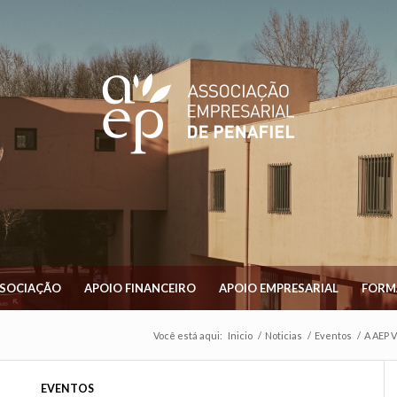
SSOCIAÇÃO
APOIO FINANCEIRO
APOIO EMPRESARIAL
FORM
Você está aqui:
Inicio
/
Noticias
/
Eventos
/
A AEP V
EVENTOS