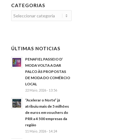
CATEGORIAS
Categorias
ÚLTIMAS NOTICIAS
PENAFIEL PASSEIO D’
MODA VOLTA A DAR
PALCO ÀS PROPOSTAS
DE MODA DO COMÉRCIO
LOCAL
22 Maio, 2026 - 13:56
“Acelerar o Norte” já
atribuiu mais de 5 milhões
de euros em vouchers do
PRR a 4 500 empresas da
região
11 Maio, 2026 - 14:24