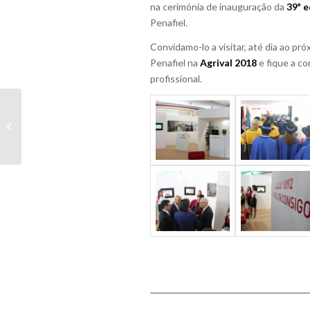
na cerimónia de inauguração da
39ª e
Penafiel.
Convidamo-lo a visitar, até dia ao pr
Penafiel na
Agrival 2018
e fique a co
profissional.
Sessão de
Esclarecimento
“Perguntar à ASAE”