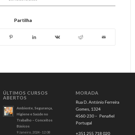
Partilha
ÚLTIMOS CURSOS
MORADA
ABERTOS
Rua D. António Ferreira
Ambiente, Segurança,
Gomes, 1324
Higiene e Saúde no
4560-230 – Penafiel
Trabalho – Conceitos
Portugal
Básicos
9 Janeiro, 2024 - 12:08
+351 255 718 020