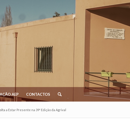
AÇÃO AEP
CONTACTOS
olta a Estar Presente na 39ª Edição da Agrival