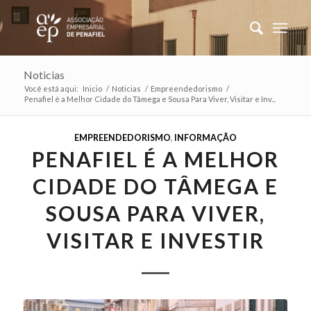
Noticias
Você está aqui:
Inicio
/
Noticias
/
Empreendedorismo
/
Penafiel é a Melhor Cidade do Tâmega e Sousa Para Viver, Visitar e Inv...
EMPREENDEDORISMO
,
INFORMAÇÃO
PENAFIEL É A MELHOR
CIDADE DO TÂMEGA E
SOUSA PARA VIVER,
VISITAR E INVESTIR