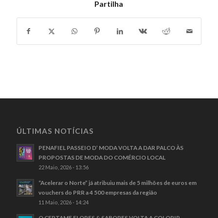
Partilha
ÚLTIMAS NOTÍCIAS
PENAFIEL PASSEIO D’ MODA VOLTA A DAR PALCO ÀS
PROPOSTAS DE MODA DO COMÉRCIO LOCAL
22 Maio, 2026 - 13:56
“Acelerar o Norte” já atribuiu mais de 5 milhões de euros em
vouchers do PRR a 4 500 empresas da região
11 Maio, 2026 - 14:24
O CERTAME FLORES & SABORES VOLTA A COLORIR