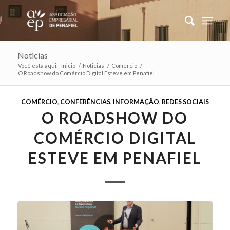
Noticias
Você está aqui:
Inicio
/
Noticias
/
Comércio
/
O Roadshow do Comércio Digital Esteve em Penafiel
COMÉRCIO
,
CONFERÊNCIAS
,
INFORMAÇÃO
,
REDES SOCIAIS
O ROADSHOW DO
COMÉRCIO DIGITAL
ESTEVE EM PENAFIEL