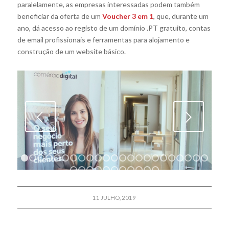
paralelamente, as empresas interessadas podem também
beneficiar da oferta de um
Voucher 3 em 1
, que, durante um
ano, dá acesso ao registo de um domínio .PT gratuito, contas
de email profissionais e ferramentas para alojamento e
construção de um website básico.
Próximo
1
2
3
4
5
6
7
8
9
10
11
12
13
14
15
16
17
18
1
24
25
26
27
28
29
30
31
32
33
34
11 JULHO, 2019