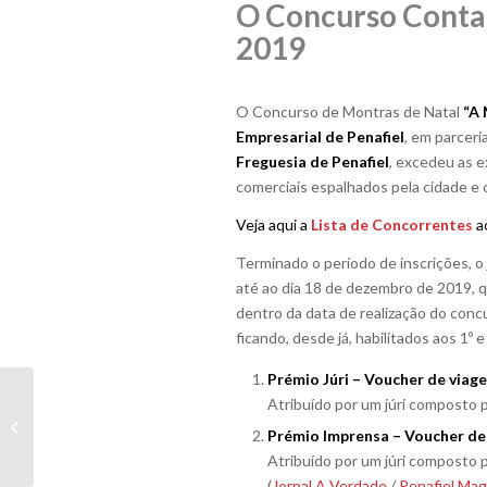
O Concurso Conta
2019
O Concurso de Montras de Natal
“A 
Empresarial de Penafiel
, em parceri
Freguesia de Penafiel
, excedeu as 
comerciais espalhados pela cidade e 
Veja aqui a
Lista de Concorrentes
a
Terminado o período de inscrições, o 
até ao dia 18 de dezembro de 2019, q
dentro da data de realização do concu
ficando, desde já, habilitados aos 1º e
Prémio Júri – Voucher de viage
Concurso de Montras
Atribuído por um júri composto 
de Natal ’19 “A Minha
Prémio Imprensa – Voucher de 
Árvore é que é!...
Atribuído por um júri composto 
(
Jornal A Verdade
/
Penafiel Mag