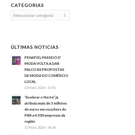
CATEGORIAS
Categorias
ÚLTIMAS NOTICIAS
PENAFIEL PASSEIO D’
MODA VOLTA A DAR
PALCO ÀS PROPOSTAS
DE MODA DO COMÉRCIO
LOCAL
22 Maio, 2026 - 13:56
“Acelerar o Norte” já
atribuiu mais de 5 milhões
de euros em vouchers do
PRR a 4 500 empresas da
região
11 Maio, 2026 - 14:24