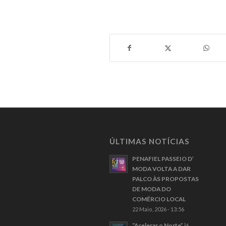
ÚLTIMAS NOTÍCIAS
PENAFIEL PASSEIO D’
MODA VOLTA A DAR
PALCO ÀS PROPOSTAS
DE MODA DO
COMÉRCIO LOCAL
22 Maio, 2026 - 13:56
“Acelerar o Norte” já