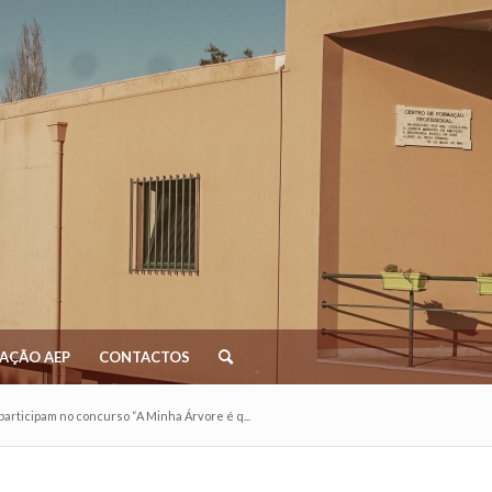
AÇÃO AEP
CONTACTOS
participam no concurso “A Minha Árvore é q...