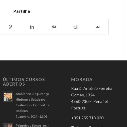
Partilha
ÚLTIMOS CURSOS
MORADA
ABERTOS
Rua D. António Ferreira
Ambiente, Segurança,
Gomes, 1324
Higiene e Saúde no
4560-230 – Penafiel
Trabalho – Conceitos
Portugal
Básicos
9 Janeiro, 2024 - 12:08
+351 255 718 020
Primeiros Socorros –