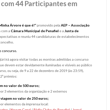
 com 44 Participantes em
Minha Árvore é que é!”
promovido pela
AEP – Associação
a com a
Câmara Municipal de Penafiel
e a
Junta de
expectativas e reuniu 44 candidaturas de estabelecimentos
concelho.
o concurso.
júri irá agora visitar todas as montras admitidas a concurso
ue devem estar devidamente iluminadas e visíveis ao público
rso, ou seja, de 9 a 22 de dezembro de 2019 (às 23:59),
 2º prémios:
m no valor de 500 euros;
por 3 elementos da organização e 2 externos
viagem no valor de 250 euros;
por elementos da imprensa local:
azine
/
Novum Canal
/
Rádio Clube de Penafiel
/
Jornal