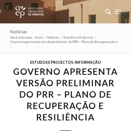
Noticias
Você está aqui:
Inicio
/
Noticias
/
Estudos e Projectos
/
Governo apresenta versão preliminar do PRR – Plano de Recuperação e
...
ESTUDOS E PROJECTOS
,
INFORMAÇÃO
GOVERNO APRESENTA
VERSÃO PRELIMINAR
DO PRR – PLANO DE
RECUPERAÇÃO E
RESILIÊNCIA