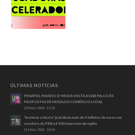
ÚLTIMAS NOTÍCIAS
PENAFIEL PASSEIO D’ MODA VOLTA A DAR PALCO ÀS
PROPOSTAS DE MODA DO COMÉRCIO LOCAL
22 Maio, 2026 - 13:56
“Acelerar o Norte” já atribuiu mais de 5 milhões de euros em
vouchers do PRR a 4 500 empresas da região
11 Maio, 2026 - 14:24