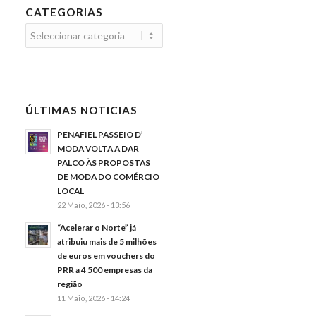
CATEGORIAS
Categorias
ÚLTIMAS NOTICIAS
PENAFIEL PASSEIO D’
MODA VOLTA A DAR
PALCO ÀS PROPOSTAS
DE MODA DO COMÉRCIO
LOCAL
22 Maio, 2026 - 13:56
“Acelerar o Norte” já
atribuiu mais de 5 milhões
de euros em vouchers do
PRR a 4 500 empresas da
região
11 Maio, 2026 - 14:24