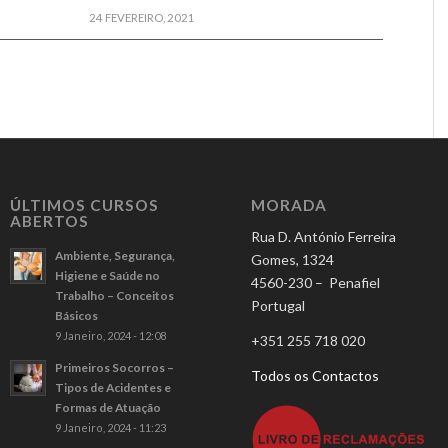
24 FEVEREIRO, 2021
ÚLTIMOS CURSOS
MORADA
ABERTOS
Rua D. António Ferreira
Ambiente, Segurança,
Gomes, 1324
Higiene e Saúde no
4560-230 – Penafiel
Trabalho – Conceitos
Portugal
Básicos
9 Janeiro, 2024 - 12:08
+351 255 718 020
Primeiros Socorros –
Todos os Contactos
Tipos de Acidentes e
Formas de Atuação
9 Janeiro, 2024 - 11:23