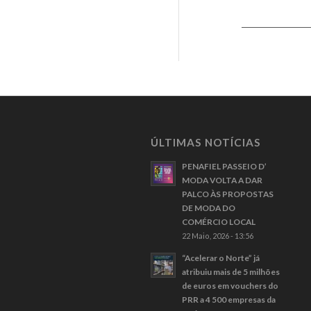
ÚLTIMAS NOTÍCIAS
PENAFIEL PASSEIO D’
MODA VOLTA A DAR
PALCO ÀS PROPOSTAS
DE MODA DO
COMÉRCIO LOCAL
22 Maio, 2026 - 13:56
“Acelerar o Norte” já
atribuiu mais de 5 milhões
de euros em vouchers do
PRR a 4 500 empresas da