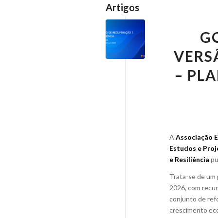
Artigos
G
VERS
– PL
A
Associação E
Estudos e Proj
e Resiliência
pu
Trata-se de um 
2026, com recu
conjunto de ref
crescimento eco