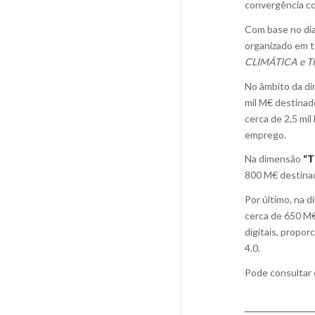
convergência co
Com base no dia
organizado em 
CLIMÁTICA e T
No âmbito da d
mil M€ destinad
cerca de 2,5 mi
emprego.
Na dimensão
“T
800 M€ destinad
Por último, na 
cerca de 650 M€
digitais, propo
4.0.
Pode consultar 