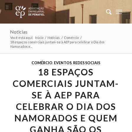
Noticias
Você está aqui:
Inicio
/
Noticias
/
Comércio
/
18 espaços comerciais juntam-se à AEP para celebrar o Dia dos
Namorados e...
COMÉRCIO
,
EVENTOS
,
REDES SOCIAIS
18 ESPAÇOS
COMERCIAIS JUNTAM-
SE À AEP PARA
CELEBRAR O DIA DOS
NAMORADOS E QUEM
GANHA SÃO OS