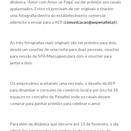
dinâmica “Amor com Amor se Paga” vai dar prémios aos casais
apaixonados. Estes só precisam de ser originais e tirarem
uma fotografia dentro do estabelecimento comercial
aderente e enviar para a AEP (
comunicacao@aepenafiel.pt
).
As três fotografias mais originais vão ter prémios para dois,
desde um voucher de uma noite para duas pessoas, voucher
para sessão de SPA/Massagem para dois e voucher para
jantar a dois.
Os empresários aceitaram, uma vez mais, o desafio da AEP
para dinamizar o consumo no comércio local e por isso há 18
espaços no concelho de Penafiel onde os casais devem
comprar para ganhar prémios para celebrar o amor.
Para além da dinâmica que decorre até 13 de fevereiro, o dia
oficial dos enamorados vai encher-se de cor nas ruas da