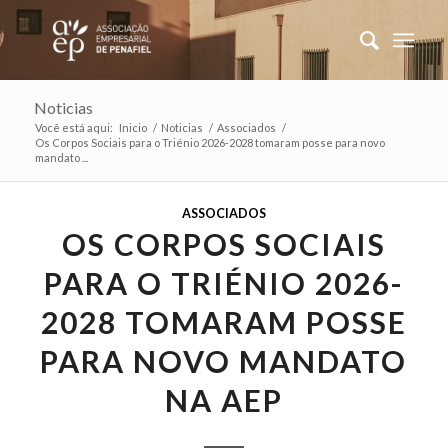
Noticias
Você está aqui:
Inicio
/
Noticias
/
Associados
/
Os Corpos Sociais para o Triénio 2026-2028 tomaram posse para novo
mandato ...
ASSOCIADOS
OS CORPOS SOCIAIS
PARA O TRIÉNIO 2026-
2028 TOMARAM POSSE
PARA NOVO MANDATO
NA AEP