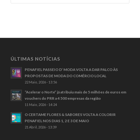
ÚLTIMAS NOTÍCIAS
PENAFIEL PASSEIO D’ MODA VOLTA A DAR PALCO ÀS
PROPOSTAS DE MODA DO COMÉRCIO LOCAL
22 Maio, 2026 - 13:56
“Acelerar o Norte” já atribuiu mais de 5 milhões de euros em
vouchers do PRR a 4 500 empresas da região
11 Maio, 2026 - 14:24
O CERTAME FLORES & SABORES VOLTA A COLORIR
PENAFIEL NOS DIAS 1, 2 E 3 DE MAIO
21 Abril, 2026 - 13:39