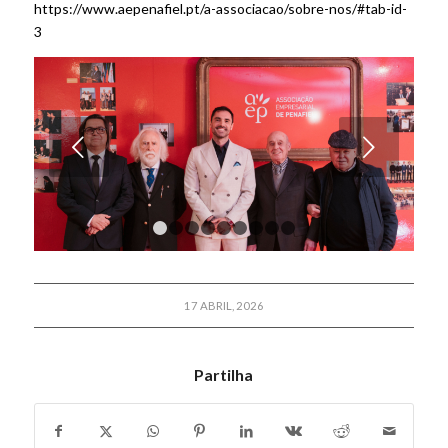
https://www.aepenafiel.pt/a-associacao/sobre-nos/#tab-id-
3
Próximo
1
2
3
4
5
6
7
8
9
17 ABRIL, 2026
Partilha