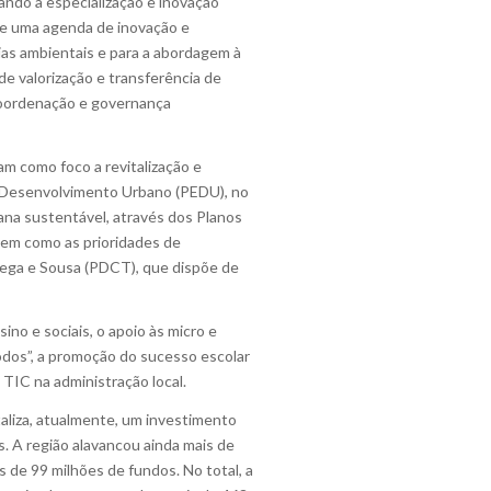
ndo a especialização e inovação
 de uma agenda de inovação e
lias ambientais e para a abordagem à
 de valorização e transferência de
coordenação e governança
m como foco a revitalização e
de Desenvolvimento Urbano (PEDU), no
bana sustentável, através dos Planos
bem como as prioridades de
mega e Sousa (PDCT), que dispõe de
no e sociais, o apoio às micro e
odos”, a promoção do sucesso escolar
 TIC na administração local.
taliza, atualmente, um investimento
. A região alavancou ainda mais de
 de 99 milhões de fundos. No total, a