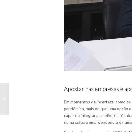
Apostar nas empresas é apo
Projeto “Combater a
Infoexclusão
Em momentos de incerteza, como os q
Empresarial dos Idosos
pandémico, mais do que uma opção ou
do Concelho de...
capaz de integrar as melhores técnic
numa cultura empreendedora e numa ap