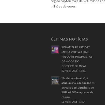
região captou mais de 260 milhões d
milhões de euros.
ÚLTIMAS NOTÍCIAS
PENAFIEL PASSEIO D’
MODA VOLTA A DAR
PALCO ÀS PROPOSTAS
DE MODA DO
COMÉRCIO LOCAL
22 Maio, 2026 - 13:56
“Acelerar o Norte” já
atribuiu mais de 5 milhões
de euros em vouchers do
PRR a 4 500 empresas da
região
11 Maio, 2026 - 14:24