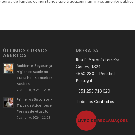
e euros de fundos comunitários que traduzem num investimento público 
ÚLTIMOS CURSOS
MORADA
ABERTOS
Rua D. António Ferreira
Ambiente, Segurança,
Gomes, 1324
Higiene e Saúde no
4560-230 – Penafiel
Trabalho – Conceitos
Portugal
Básicos
9 Janeiro, 2024 - 12:08
+351 255 718 020
Primeiros Socorros –
Todos os Contactos
Tipos de Acidentes e
Formas de Atuação
9 Janeiro, 2024 - 11:23