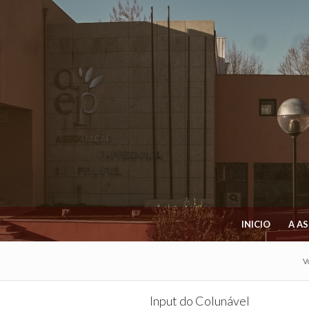
INICIO
A A
V
Input do Colunável