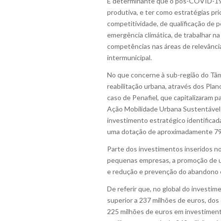
É determinante que o pós-COVID-19 s
produtiva, e ter como estratégias pr
competitividade, de qualificação de p
emergência climática, de trabalhar na
competências nas áreas de relevânci
intermunicipal.
No que concerne à sub-região do Tâme
reabilitação urbana, através dos Pl
caso de Penafiel, que capitalizaram 
Ação Mobilidade Urbana Sustentável (
investimento estratégico identifica
uma dotação de aproximadamente 79,
Parte dos investimentos inseridos no
pequenas empresas, a promoção de um
e redução e prevenção do abandono esc
De referir que, no global do investi
superior a 237 milhões de euros, dos
225 milhões de euros em investimento