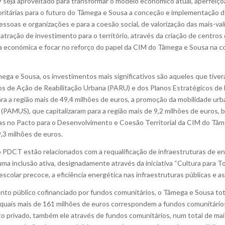
eja aproveitado para transformar o modelo económico atual, aperfeiçoa
ioritárias para o futuro do Tâmega e Sousa a conceção e implementação
essoas e organizações e para a coesão social, de valorização das mais-va
 atração de investimento para o território, através da criação de centros
a económica e focar no reforço do papel da CIM do Tâmega e Sousa na 
ga e Sousa, os investimentos mais significativos são aqueles que tivera
anos de Ação de Reabilitação Urbana (PARU) e dos Planos Estratégicos 
para a região mais de 49,4 milhões de euros, a promoção da mobilidade ur
PAMUS), que capitalizaram para a região mais de 9,2 milhões de euros, 
das no Pacto para o Desenvolvimento e Coesão Territorial da CIM do Tâ
3 milhões de euros.
 PDCT estão relacionados com a requalificação de infraestruturas de ensi
a inclusão ativa, designadamente através da iniciativa “Cultura para T
olar precoce, a eficiência energética nas infraestruturas públicas e as
mento público cofinanciado por fundos comunitários, o Tâmega e Sousa to
 quais mais de 161 milhões de euros correspondem a fundos comunitários
 privado, também ele através de fundos comunitários, num total de mais