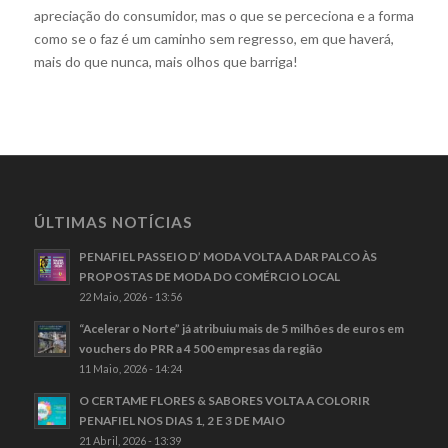
apreciação do consumidor, mas o que se perceciona e a forma
como se o faz é um caminho sem regresso, em que haverá,
mais do que nunca, mais olhos que barriga!
ÚLTIMAS NOTÍCIAS
PENAFIEL PASSEIO D’ MODA VOLTA A DAR PALCO ÀS
PROPOSTAS DE MODA DO COMÉRCIO LOCAL
22 Maio, 2026 - 13:56
“Acelerar o Norte” já atribuiu mais de 5 milhões de euros em
vouchers do PRR a 4 500 empresas da região
11 Maio, 2026 - 14:24
O CERTAME FLORES & SABORES VOLTA A COLORIR
PENAFIEL NOS DIAS 1, 2 E 3 DE MAIO
21 Abril, 2026 - 13:39