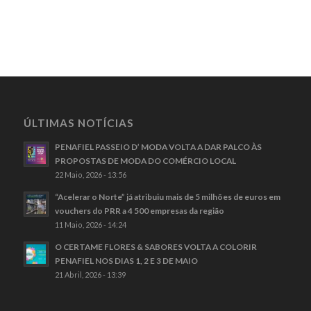
ÚLTIMAS NOTÍCIAS
PENAFIEL PASSEIO D’ MODA VOLTA A DAR PALCO ÀS
PROPOSTAS DE MODA DO COMÉRCIO LOCAL
22 Maio, 2026 - 13:56
“Acelerar o Norte” já atribuiu mais de 5 milhões de euros em
vouchers do PRR a 4 500 empresas da região
11 Maio, 2026 - 14:24
O CERTAME FLORES & SABORES VOLTA A COLORIR
PENAFIEL NOS DIAS 1, 2 E 3 DE MAIO
21 Abril, 2026 - 13:39