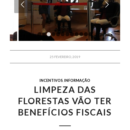
Próximo
1
2
3
4
5
6
7
8
9
10
11
12
25 FEVEREIRO, 2019
INCENTIVOS
,
INFORMAÇÃO
LIMPEZA DAS
FLORESTAS VÃO TER
BENEFÍCIOS FISCAIS