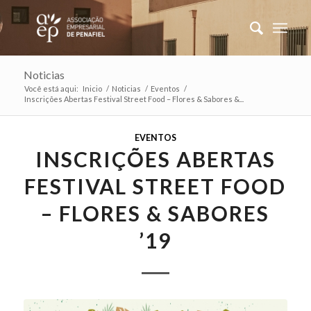
Noticias
Você está aqui:
Inicio
/
Noticias
/
Eventos
/
Inscrições Abertas Festival Street Food – Flores & Sabores &...
EVENTOS
INSCRIÇÕES ABERTAS
FESTIVAL STREET FOOD
– FLORES & SABORES
’19