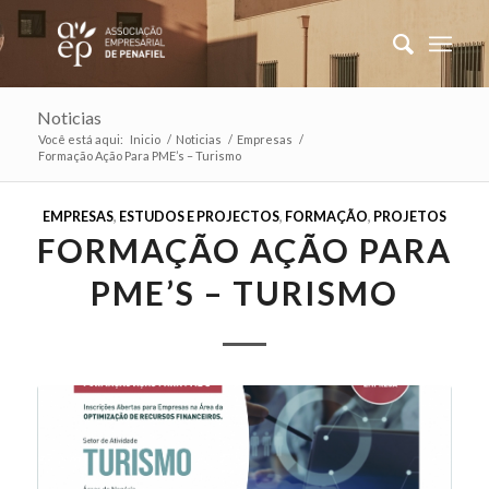
Noticias
Você está aqui:
Inicio
/
Noticias
/
Empresas
/
Formação Ação Para PME’s – Turismo
EMPRESAS
,
ESTUDOS E PROJECTOS
,
FORMAÇÃO
,
PROJETOS
FORMAÇÃO AÇÃO PARA
PME’S – TURISMO