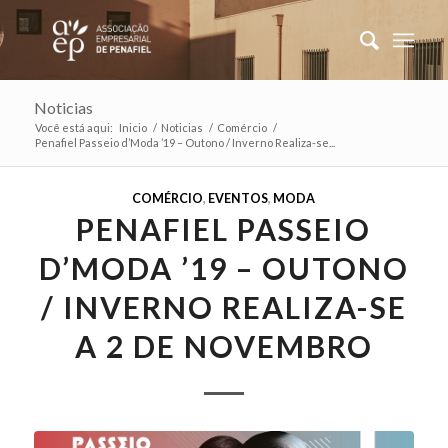
Noticias
Você está aqui:
Inicio
/
Noticias
/
Comércio
/
Penafiel Passeio d’Moda ’19 – Outono / Inverno Realiza-se...
COMÉRCIO
,
EVENTOS
,
MODA
PENAFIEL PASSEIO
D’MODA ’19 – OUTONO
/ INVERNO REALIZA-SE
A 2 DE NOVEMBRO