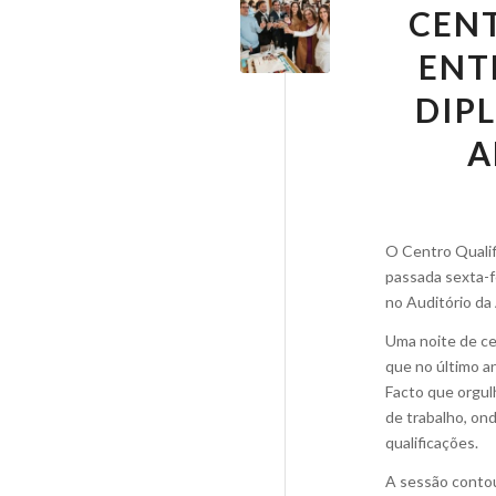
CENT
ENT
DIP
A
O Centro Qualif
passada sexta-fe
no Auditório da
Uma noite de ce
que no último an
Facto que orgul
de trabalho, on
qualificações.
A sessão contou