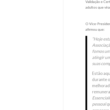
Validação e Cer
adultos que vira
O Vice-Presiden
afirmou que:
“Hoje est
Associaçã
fomos um
atingir u
suas comp
Estão aqu
durante o
melhorada
remunera
Essencial
pessoal q