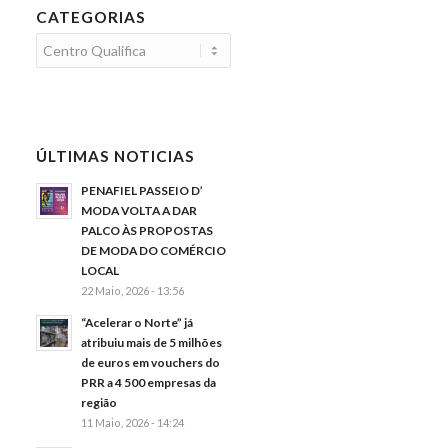
CATEGORIAS
Categorias
ÚLTIMAS NOTICIAS
PENAFIEL PASSEIO D’
MODA VOLTA A DAR
PALCO ÀS PROPOSTAS
DE MODA DO COMÉRCIO
LOCAL
22 Maio, 2026 - 13:56
“Acelerar o Norte” já
atribuiu mais de 5 milhões
de euros em vouchers do
PRR a 4 500 empresas da
região
11 Maio, 2026 - 14:24