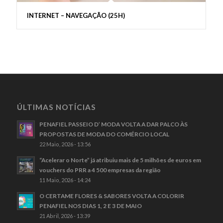
INTERNET – NAVEGAÇÃO (25H)
ÚLTIMAS NOTÍCIAS
PENAFIEL PASSEIO D’ MODA VOLTA A DAR PALCO ÀS
PROPOSTAS DE MODA DO COMÉRCIO LOCAL
22 Maio, 2026 - 13:56
“Acelerar o Norte” já atribuiu mais de 5 milhões de euros em
vouchers do PRR a 4 500 empresas da região
11 Maio, 2026 - 14:24
O CERTAME FLORES & SABORES VOLTA A COLORIR
PENAFIEL NOS DIAS 1, 2 E 3 DE MAIO
21 Abril, 2026 - 13:39