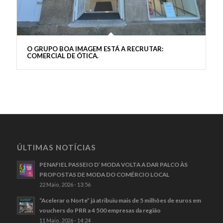
O GRUPO BOA IMAGEM ESTÁ A RECRUTAR:
COMERCIAL DE ÓTICA.
ÚLTIMAS NOTÍCIAS
PENAFIEL PASSEIO D’ MODA VOLTA A DAR PALCO ÀS
PROPOSTAS DE MODA DO COMÉRCIO LOCAL
22 Maio, 2026 - 13:56
“Acelerar o Norte” já atribuiu mais de 5 milhões de euros em
vouchers do PRR a 4 500 empresas da região
11 Maio, 2026 - 14:24