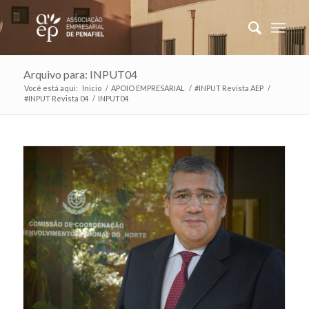
Arquivo para: INPUT04
Você está aqui:
Inicio
/
APOIO EMPRESARIAL
/
#INPUT Revista AEP
/
#INPUT Revista 04
/
INPUT04